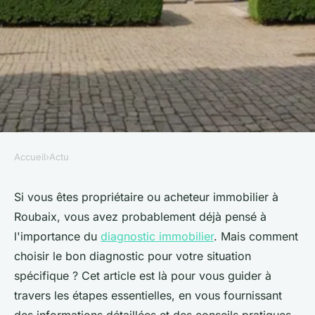
Accueil
›
Actu
ACTU
Guide pour choisir le
Si vous êtes propriétaire ou acheteur immobilier à
Roubaix, vous avez probablement déjà pensé à
diagnostic immobilier à
l'importance du
diagnostic immobilier
. Mais comment
roubaix
choisir le bon diagnostic pour votre situation
spécifique ? Cet article est là pour vous guider à
Sohan
•
17 décembre 2024
•
6 min de lecture
travers les étapes essentielles, en vous fournissant