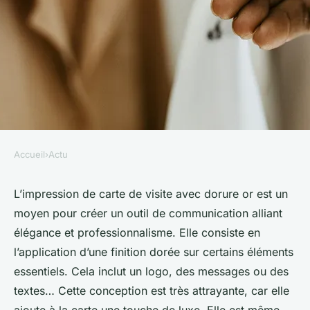
Accueil
›
Actu
ACTU
Présentez-vous avec élégance
L’impression de carte de visite avec dorure or est un
moyen pour créer un outil de communication alliant
en optant pour une impression
élégance et professionnalisme. Elle consiste en
de carte de visite avec dorure
l’application d’une finition dorée sur certains éléments
or
essentiels. Cela inclut un logo, des messages ou des
textes… Cette conception est très attrayante, car elle
Sohan
•
23 août 2024
•
3 min de lecture