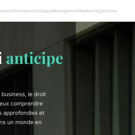
siness
Formation
Juridique
Management
Marketing
Services
i
anticipe
business, le droit
mieux comprendre
s approfondies et
ans un monde en