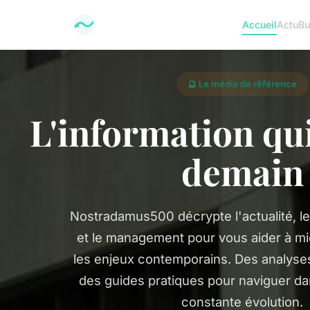
Accueil
Actu
Bu
🔮 Le média de référence
L'information qu
demain
Nostradamus500 décrypte l'actualité, le 
et le management pour vous aider à 
les enjeux contemporains. Des analyse
des guides pratiques pour naviguer d
constante évolution.