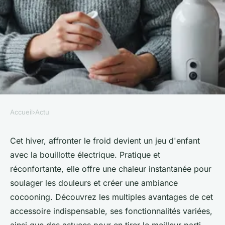
Accueil
›
Actu
ACTU
Bouillotte électrique : votre
Cet hiver, affronter le froid devient un jeu d'enfant
avec la bouillotte électrique. Pratique et
alliée contre le froid cet hiver
réconfortante, elle offre une chaleur instantanée pour
soulager les douleurs et créer une ambiance
Sohan
•
3 mars 2025
•
3 min de lecture
cocooning. Découvrez les multiples avantages de cet
accessoire indispensable, ses fonctionnalités variées,