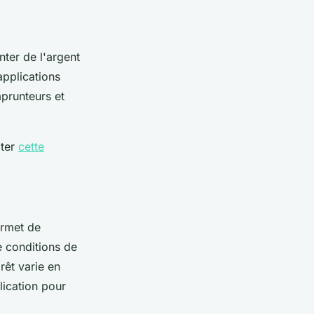
ter de l'argent
applications
mprunteurs et
lter
cette
ermet de
e conditions de
rêt varie en
lication pour