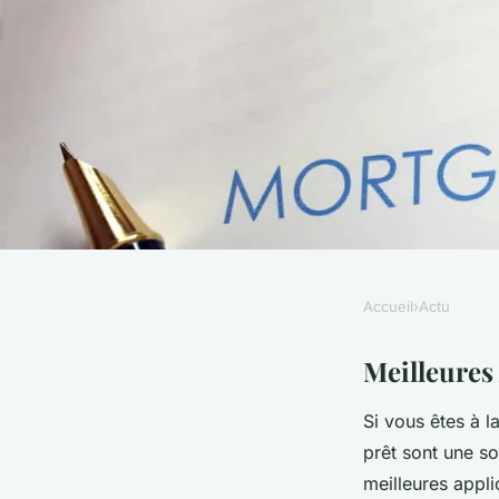
Accueil
›
Actu
ACTU
Meilleures applis de
Meilleures
Si vous êtes à l
vos options en un cl
prêt sont une so
meilleures appli