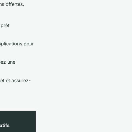
ns offertes.
 prêt
plications pour
sez une
êt et assurez-
atifs