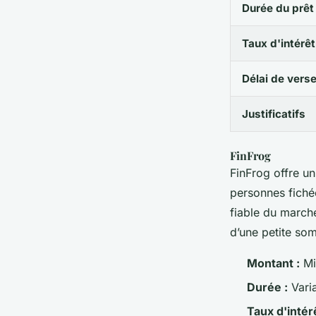
Durée du prêt
Taux d'intérêt
Délai de vers
Justificatifs
FinFrog
FinFrog offre un
personnes fichée
fiable du march
d’une petite so
Montant :
Mi
Durée :
Vari
Taux d'intérê