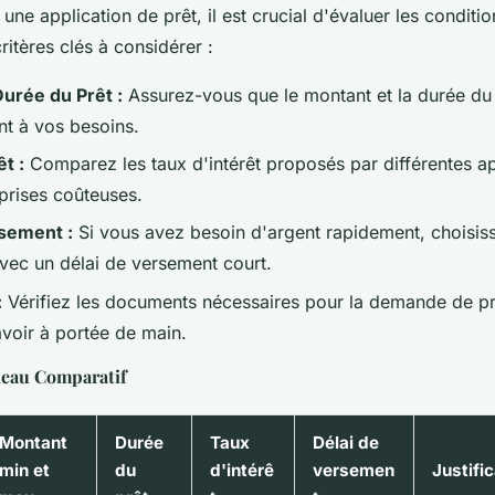
une application de prêt, il est crucial d'évaluer les conditio
ritères clés à considérer :
urée du Prêt :
Assurez-vous que le montant et la durée du
t à vos besoins.
t :
Comparez les taux d'intérêt proposés par différentes ap
rprises coûteuses.
rsement :
Si vous avez besoin d'argent rapidement, choisis
avec un délai de versement court.
:
Vérifiez les documents nécessaires pour la demande de pr
avoir à portée de main.
leau Comparatif
Montant
Durée
Taux
Délai de
min et
du
d'intérê
versemen
Justific