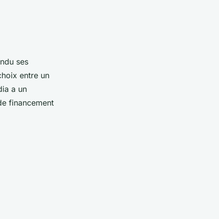
endu ses
choix entre un
dia a un
 de financement