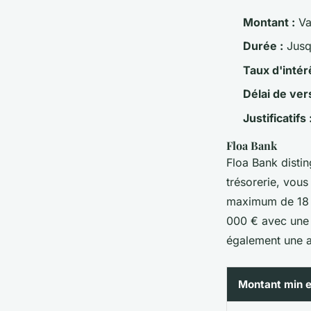
Montant :
Var
Durée :
Jusq
Taux d'intérê
Délai de ver
Justificatifs 
Floa Bank
Floa Bank distin
trésorerie, vou
maximum de 18 m
000 € avec une 
également une a
Montant min 