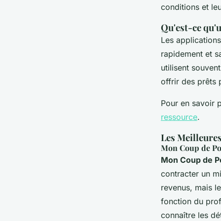
Sohan
•
18 mars 2025
•
6 min de lecture
conditions et le
Qu'est-ce qu'u
Les applications
rapidement et sa
utilisent souven
offrir des prêts
Pour en savoir 
ressource
.
Les Meilleures
Mon Coup de Po
Mon Coup de P
contracter un mi
revenus, mais le
fonction du prof
connaître les dét