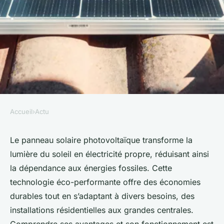
Accueil
›
Actu
ACTU
Panneau solaire
Le panneau solaire photovoltaïque transforme la
lumière du soleil en électricité propre, réduisant ainsi
photovoltaïque : une solution
la dépendance aux énergies fossiles. Cette
éco-performante
technologie éco-performante offre des économies
durables tout en s’adaptant à divers besoins, des
Sohan
•
1 juillet 2025
•
6 min de lecture
installations résidentielles aux grandes centrales.