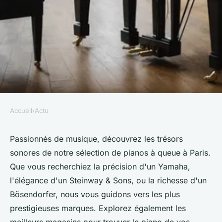
Accueil
›
Actu
ACTU
Découvrez notre sélection de
Passionnés de musique, découvrez les trésors
sonores de notre sélection de pianos à queue à Paris.
piano à queue à paris
Que vous recherchiez la précision d'un Yamaha,
l'élégance d'un Steinway & Sons, ou la richesse d'un
Sohan
•
10 août 2024
•
4 min de lecture
Bösendorfer, nous vous guidons vers les plus
prestigieuses marques. Explorez également les