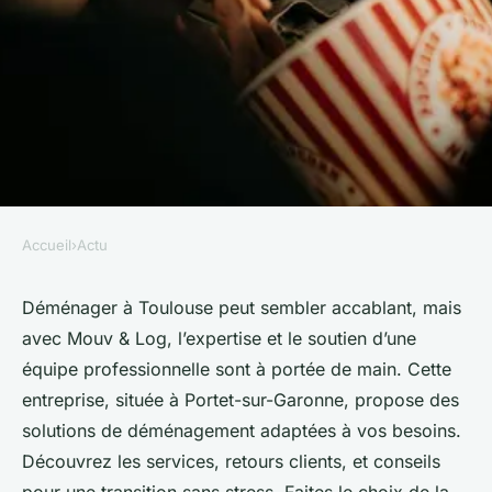
Accueil
›
Actu
ACTU
Votre déménagement à
Déménager à Toulouse peut sembler accablant, mais
avec Mouv & Log, l’expertise et le soutien d’une
toulouse : choisissez
équipe professionnelle sont à portée de main. Cette
l'expertise mouv & log !
entreprise, située à Portet-sur-Garonne, propose des
solutions de déménagement adaptées à vos besoins.
Sohan
•
14 novembre 2024
•
5 min de lecture
Découvrez les services, retours clients, et conseils