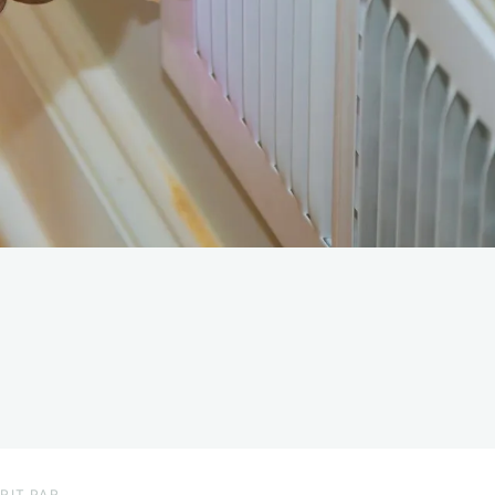
dre votre maison
coûts
RIT PAR