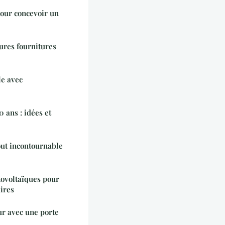
pour concevoir un
ures fournitures
e avec
0 ans : idées et
out incontournable
tovoltaïques pour
ires
ur avec une porte