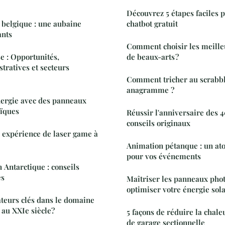
Découvrez 5 étapes faciles 
n belgique : une aubaine
chatbot gratuit
ants
Comment choisir les meille
e : Opportunités,
de beaux-arts ?
ratives et secteurs
Comment tricher au scrabbl
anagramme ?
nergie avec des panneaux
aïques
Réussir l'anniversaire des 4
conseils originaux
 expérience de laser game à
Animation pétanque : un at
pour vos événements
 Antarctique : conseils
es
Maîtriser les panneaux pho
optimiser votre énergie sola
ateurs clés dans le domaine
 au XXIe siècle?
5 façons de réduire la chale
de garage sectionnelle