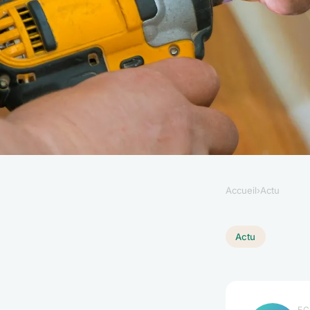
Accueil
›
Actu
ACTU
Stratégies pour ven
Actu
rapidement et sans 
EC