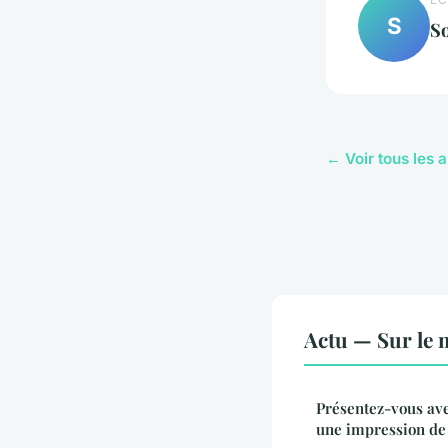
Sohan
•
8 janvier 2025
•
1 min de lecture
S
S
← Voir tous les a
Actu — Sur le 
Présentez-vous ave
une impression de 