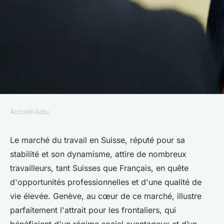
Accueil
›
Actu
ACTU
Travailler en Suisse :
Le marché du travail en Suisse, réputé pour sa
stabilité et son dynamisme, attire de nombreux
Opportunités, démarches
travailleurs, tant Suisses que Français, en quête
administratives et secteurs
d'opportunités professionnelles et d'une qualité de
d'activité porteurs
vie élevée. Genève, au cœur de ce marché, illustre
parfaitement l'attrait pour les frontaliers, qui
Sohan
•
21 août 2024
•
8 min de lecture