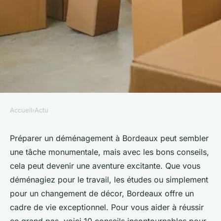
Accueil
›
Actu
ACTU
10 conseils incontournables
Préparer un déménagement à Bordeaux peut sembler
une tâche monumentale, mais avec les bons conseils,
pour réussir votre
cela peut devenir une aventure excitante. Que vous
déménagement à bordeaux
déménagiez pour le travail, les études ou simplement
pour un changement de décor, Bordeaux offre un
Sohan
•
8 janvier 2025
•
7 min de lecture
cadre de vie exceptionnel. Pour vous aider à réussir