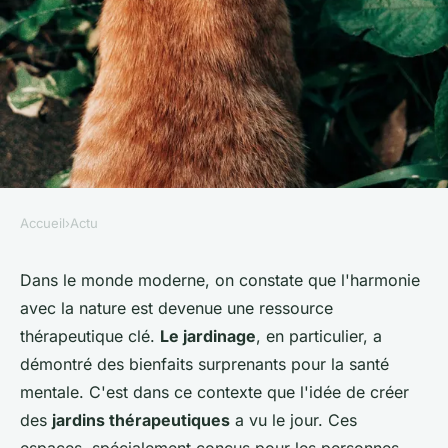
Accueil
›
Actu
ACTU
Comment concevoir un jardin
Dans le monde moderne, on constate que l'harmonie
avec la nature est devenue une ressource
sensoriel pour les personnes
thérapeutique clé.
Le jardinage
, en particulier, a
atteintes de troubles cognitifs
démontré des bienfaits surprenants pour la santé
?
mentale. C'est dans ce contexte que l'idée de créer
des
jardins thérapeutiques
a vu le jour. Ces
Sohan
•
10 mai 2024
•
5 min de lecture