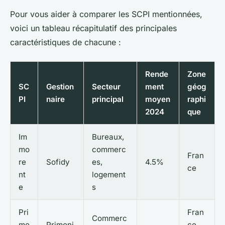
Pour vous aider à comparer les SCPI mentionnées,
voici un tableau récapitulatif des principales
caractéristiques de chacune :
Rende
Zone
SC
Gestion
Secteur
ment
géog
PI
naire
principal
moyen
raphi
2024
que
Im
Bureaux,
mo
commerc
Fran
re
Sofidy
es,
4.5%
ce
nt
logement
e
s
Pri
Fran
Commerc
mo
Primoni
ce,