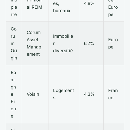
es,
4.8%
pie
al REIM
Euro
bureaux
rre
pe
Co
Corum
ru
Immobilie
Asset
Euro
m
r
6.2%
Manag
pe
Ori
diversifié
ement
gin
Ép
ar
gn
Logement
Fran
e
Voisin
4.3%
s
ce
Pi
err
e