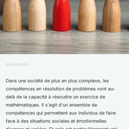
Accueil
›
Actu
ACTU
Quelles approches pour
Dans une société de plus en plus complexe, les
compétences en résolution de problèmes vont au-
renforcer les compétences en
delà de la capacité à résoudre un exercice de
résolution de problèmes chez
mathématiques. Il s'agit d'un ensemble de
les adolescents ?
compétences qui permettent aux individus de faire
face à des situations sociales et émotionnelles
Sohan
•
10 mai 2024
•
5 min de lecture