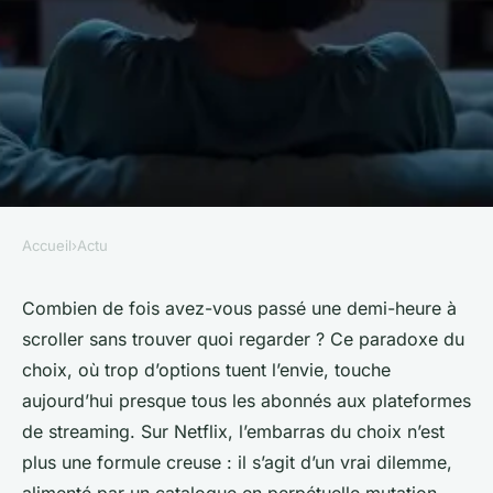
Accueil
›
Actu
ACTU
Quels films et séries sont
Combien de fois avez-vous passé une demi-heure à
scroller sans trouver quoi regarder ? Ce paradoxe du
disponibles sur Netflix ?
choix, où trop d’options tuent l’envie, touche
aujourd’hui presque tous les abonnés aux plateformes
Claude
•
22/06/2026 07:07
•
9 min de lecture
de streaming. Sur Netflix, l’embarras du choix n’est
plus une formule creuse : il s’agit d’un vrai dilemme,