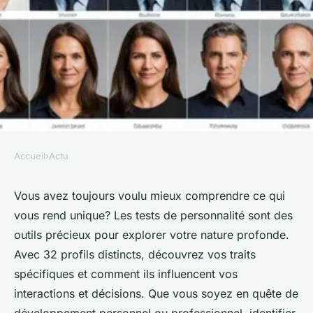
Accueil
›
Actu
ACTU
Découvrir votre type de
Vous avez toujours voulu mieux comprendre ce qui
vous rend unique? Les tests de personnalité sont des
personnalité parmi 32 profils
outils précieux pour explorer votre nature profonde.
Avec 32 profils distincts, découvrez vos traits
Sohan
•
15 septembre 2024
•
4 min de lecture
spécifiques et comment ils influencent vos
interactions et décisions. Que vous soyez en quête de