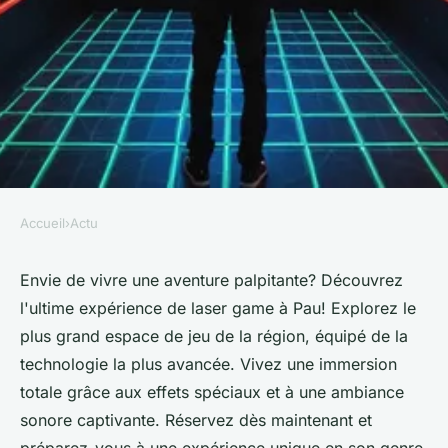
Accueil
›
Actu
ACTU
Découvrez l'ultime expérience
Envie de vivre une aventure palpitante? Découvrez
l'ultime expérience de laser game à Pau! Explorez le
de laser game à pau
plus grand espace de jeu de la région, équipé de la
technologie la plus avancée. Vivez une immersion
Sohan
•
31 août 2024
•
4 min de lecture
totale grâce aux effets spéciaux et à une ambiance
sonore captivante. Réservez dès maintenant et