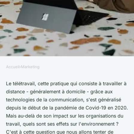
Accueil
›
Marketing
MARKETING
Quels sont les avantages du
Le télétravail, cette pratique qui consiste à travailler à
distance - généralement à domicile - grâce aux
télétravail pour
technologies de la communication, s'est généralisé
l'environnement ?
depuis le début de la pandémie de Covid-19 en 2020.
Mais au-delà de son impact sur les organisations du
Sohan
•
10 mai 2024
•
6 min de lecture
travail, quels sont ses effets sur l'environnement ?
C'est à cette question que nous allons tenter de